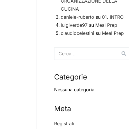
ORGANIZZAZIONE DELLA
CUCINA
daniele-ruberto
su
01. INTRO
luigiverde97
su
Meal Prep
claudiocelestini
su
Meal Prep
Categorie
Nessuna categoria
Meta
Registrati