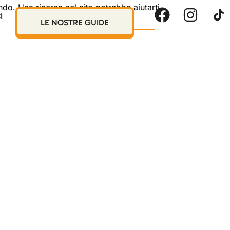
o. Una ricerca nel sito potrebbe aiutarti.
I
LE NOSTRE GUIDE