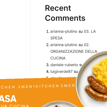
Recent
Comments
arianna-plutino
su
03. LA
SPESA
arianna-plutino
su
02.
ORGANIZZAZIONE DELLA
CUCINA
daniele-ruberto
su
01. INTRO
luigiverde97
su
Meal Prep
2MEN1KITCHEN 2
claudiocelestini
su
Meal Prep
TCHEN 2MEN1KITCHEN
CASA
 TUA CUCINA