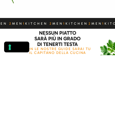
HEN
2
MEN
1
KITCHEN
2
MEN
1
KITCHEN
2
MEN
1
KIT
NESSUN PIATTO
SARÀ PIÙ IN GRADO
DI TENERTI TESTA
CON LE NOSTRE GUIDE SARAI TU
IL CAPITANO DELLA CUCINA