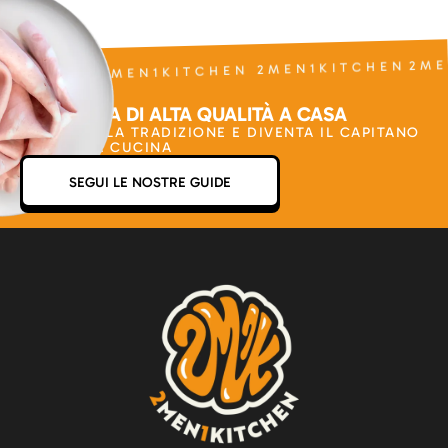
2ME
1KITCHEN 2MEN1KITCHEN 2MEN1KITCHEN
LA CUCINA DI ALTA QUALITÀ A CASA
VAI OLTRE LA TRADIZIONE E DIVENTA IL CAPITANO
DELLA TUA CUCINA
SEGUI LE NOSTRE GUIDE