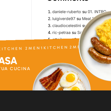
daniele-ruberto
su
01. INTRO
luigiverde97
su
Meal Prep
claudiocelestini
su
Meal Prep
ric-petraa
su
Scarica ora
2MEN1KITCHEN
ottoilpasser8
su
Scarica ora
ITCHEN 2MEN1KITCHEN
CASA
 TUA CUCINA