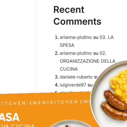
Recent
Comments
arianna-plutino
su
03. LA
SPESA
arianna-plutino
su
02.
ORGANIZZAZIONE DELLA
CUCINA
daniele-ruberto
su
01. INTRO
luigiverde97
su
Meal Prep
2MEN1KITCHEN
claudiocelestini
su
Meal Prep
ITCHEN 2MEN1KITCHEN
CASA
 TUA CUCINA