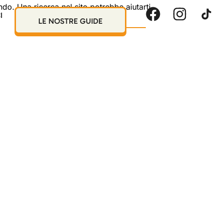
o. Una ricerca nel sito potrebbe aiutarti.
I
LE NOSTRE GUIDE