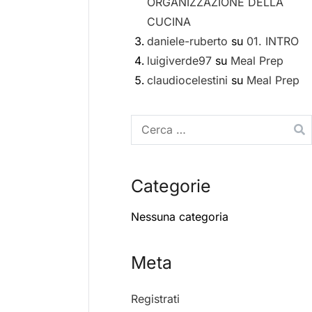
ORGANIZZAZIONE DELLA
CUCINA
daniele-ruberto
su
01. INTRO
luigiverde97
su
Meal Prep
claudiocelestini
su
Meal Prep
Categorie
Nessuna categoria
Meta
Registrati