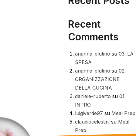
Recent Posts
Recent
Comments
arianna-plutino
su
03. LA
SPESA
arianna-plutino
su
02.
ORGANIZZAZIONE
DELLA CUCINA
daniele-ruberto
su
01.
INTRO
luigiverde97
su
Meal Prep
claudiocelestini
su
Meal
Prep