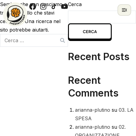
Sembra che non riusciamo a
Cerca
trovare quello che stavi
cercando. Una ricerca nel
sito potrebbe aiutarti.
CERCA
Recent Posts
Recent
Comments
arianna-plutino
su
03. LA
SPESA
arianna-plutino
su
02.
ORGANIZZAZIONE