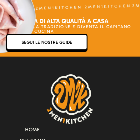
2M
N1KITCHEN 2MEN1KITCHEN 2MEN1KITCHEN
LA CUCINA DI ALTA QUALITÀ A CASA
VAI OLTRE LA TRADIZIONE E DIVENTA IL CAPITANO
DELLA TUA CUCINA
SEGUI LE NOSTRE GUIDE
HOME