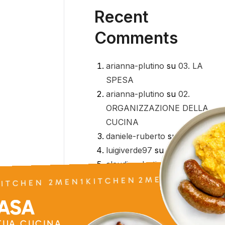
Recent
Comments
arianna-plutino
su
03. LA
SPESA
arianna-plutino
su
02.
ORGANIZZAZIONE DELLA
CUCINA
daniele-ruberto
su
01. INTRO
luigiverde97
su
Meal Prep
2MEN1KITCHEN
claudiocelestini
su
Meal Prep
ITCHEN 2MEN1KITCHEN
CASA
 TUA CUCINA